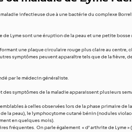
maladie infectieuse due à une bactérie du complexe Borrelia
de Lyme sont une éruption de la peau et une petite bosse ro
formant une plaque circulaire rouge plus claire au centre, 
res symptômes peuvent apparaître tels que de la fièvre, de
dé par le médecin généraliste.
t des symptômes de la maladie apparaissent plusieurs sema
 semblables à celles observées lors de la phase primaire de 
de la peau), le lymphocytome cutané bénin (nodules violacés
nément en quelques mois).
ires fréquentes. On parle également « d’ arthrite de Lyme » (