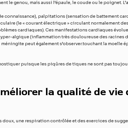
nt le genou, mais aussi l’épaule, le coude ou le poignet. L’
de connaissance), palpitations (sensation de battement card
culaire (le « courant électrique » circulant normalement des
blèmes cardiaques). Ces manifestations cardiaques évoluent
hyper-algique (inflammation très douloureuse des racines des
e méningite peut également s’observer.touchant la moelle é
agnostiquer puisque les piqûres de tiques ne sont pas toujou
méliorer la qualité de vie
s doux, une respiration contrôlée et des exercices de sugge