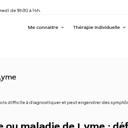
medi de 9h30 à 14h.
Me connaître
Thérapie Individuelle
 Lyme
ois difficile à diagnostiquer et peut engendrer des symptô
e ou maladie de Lyme : dé