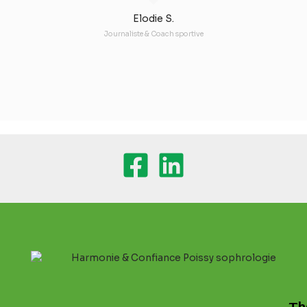
Elodie S.
Journaliste & Coach sportive
Th