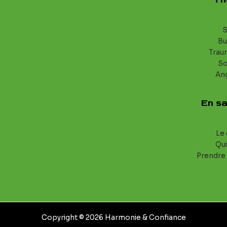
S
Bu
Trau
S
An
En sa
Le 
Qui
Prendre
Copyright © 2026 Harmonie & Confiance