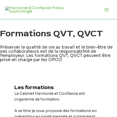
Aller
Main
au
Men
contenu
Formations QVT, QVCT
Préserver la qualité de vie au travail et le bien-être de
ses collaborateurs est de la responsabilité de
l’employeur. Les formations QVT, QVCT peuvent être
prise en charge par les OPCO.
Les formations
Le Cabinet Harmonie et Confiance est
organisme de formation.
A ce titre je vous propose des formations en
prévention en santé mentale et notamment :