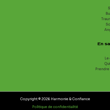
S
Bu
Trau
S
An
En sa
Le 
Qui
Prendre
Copyright © 2026 Harmonie & Confiance
Politique de confidentialité