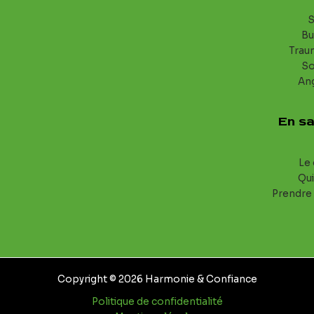
S
Bu
Trau
S
An
En sa
Le 
Qui
Prendre
Copyright © 2026 Harmonie & Confiance
Politique de confidentialité