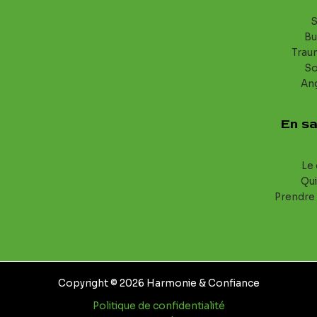
S
Bu
Trau
S
An
En sa
Le 
Qui
Prendre
Copyright © 2026 Harmonie & Confiance
Politique de confidentialité