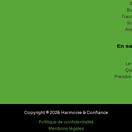
S
Bu
Trau
S
An
En sa
Le 
Qui
Prendre
Copyright © 2026 Harmonie & Confiance
Politique de confidentialité
Mentions légales