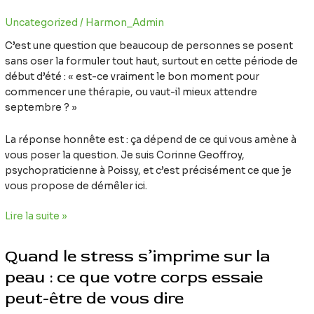
Uncategorized
/
Harmon_Admin
C’est une question que beaucoup de personnes se posent
sans oser la formuler tout haut, surtout en cette période de
début d’été : « est-ce vraiment le bon moment pour
commencer une thérapie, ou vaut-il mieux attendre
septembre ? »
La réponse honnête est : ça dépend de ce qui vous amène à
vous poser la question. Je suis Corinne Geoffroy,
psychopraticienne à Poissy, et c’est précisément ce que je
vous propose de démêler ici.
Lire la suite »
Quand
Quand le stress s’imprime sur la
le
stress
peau : ce que votre corps essaie
s’imprime
peut-être de vous dire
sur