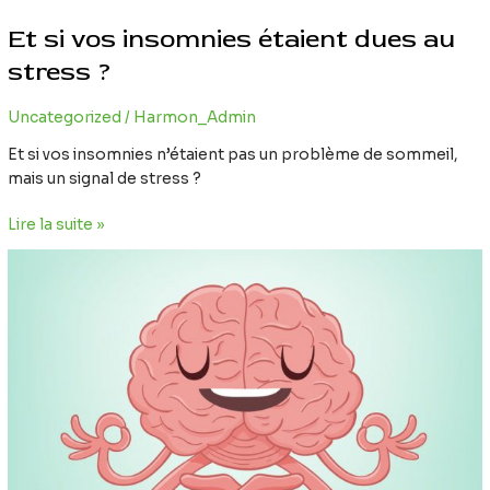
Et
Et si vos insomnies étaient dues au
si
vos
stress ?
insomnies
étaient
Uncategorized
/
Harmon_Admin
dues
Et si vos insomnies n’étaient pas un problème de sommeil,
au
mais un signal de stress ?
stress
?
Lire la suite »
5
applications
pour
prendre
soin
de
sa
santé
mentale…
sans