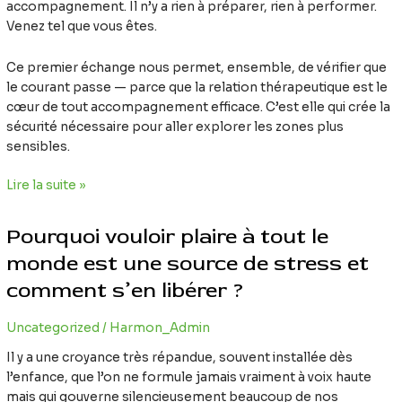
demander
accompagnement. Il n’y a rien à préparer, rien à performer.
Venez tel que vous êtes.
Ce premier échange nous permet, ensemble, de vérifier que
le courant passe — parce que la relation thérapeutique est le
cœur de tout accompagnement efficace. C’est elle qui crée la
sécurité nécessaire pour aller explorer les zones plus
sensibles.
Lire la suite »
Pourquoi
Pourquoi vouloir plaire à tout le
vouloir
plaire
monde est une source de stress et
à
comment s’en libérer ?
tout
le
Uncategorized
/
Harmon_Admin
monde
est
Il y a une croyance très répandue, souvent installée dès
une
l’enfance, que l’on ne formule jamais vraiment à voix haute
source
mais qui gouverne silencieusement beaucoup de nos