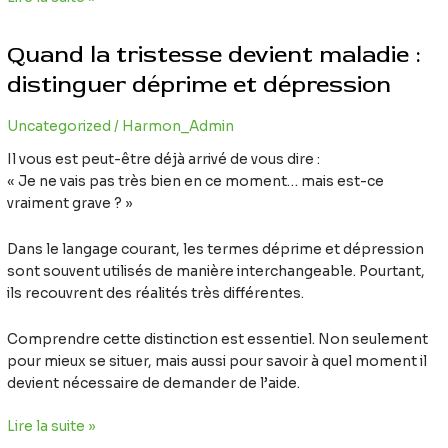
Quand
Quand la tristesse devient maladie :
la
tristesse
distinguer déprime et dépression
devient
maladie
Uncategorized
/
Harmon_Admin
:
Il vous est peut-être déjà arrivé de vous dire :
distinguer
« Je ne vais pas très bien en ce moment… mais est-ce
déprime
vraiment grave ? »
et
dépression
Dans le langage courant, les termes déprime et dépression
sont souvent utilisés de manière interchangeable. Pourtant,
ils recouvrent des réalités très différentes.
Comprendre cette distinction est essentiel. Non seulement
pour mieux se situer, mais aussi pour savoir à quel moment il
devient nécessaire de demander de l’aide.
Lire la suite »