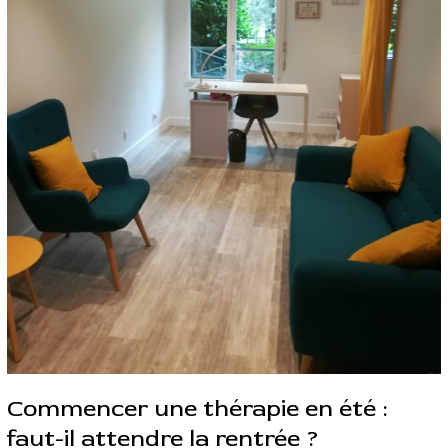
:
faut-
il
attendre
la
rentrée
?
Commencer une thérapie en été :
faut-il attendre la rentrée ?