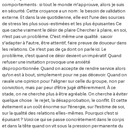
de
comportements : si tout le monde m’approuve, alors je suis
stress
en sécurité. Cette croyance a un nom : le besoin de validation
et
externe. Et dans la vie quotidienne, elle est l’une des sources
comment
de stress les plus sous-estimées et les plus épuisantes Ce
s’en
que cache vraiment le désir de plaire Chercher à plaire, en soi,
libérer
n’est pas un problème. C’est même une qualité : savoir
?
s’adapter à l’autre, être attentif, faire preuve de douceur dans
les relations. Ce n’est pas de ça dont on parle ici. Le
problème, c’est quand ce désir devient un impératif. Quand
refuser une invitation provoque une anxiété
disproportionnée. Quand on accepte de rendre service alors
qu’on est à bout, simplement pour ne pas décevoir. Quand on
ravale une opinion pour l’aligner sur celle du groupe, non par
conviction, mais par peur d’être jugé différemment. À ce
stade, on ne cherche plus à être agréable. On cherche à éviter
quelque chose : le rejet, la désapprobation, le conflit. Et cette
évitement a un coût énorme sur l’énergie, sur l’estime de soi,
sur la qualité des relations elles-mêmes. Pourquoi c’est si
épuisant ? Voici ce qui se passe concrètement dans le corps
et dans la tête quand on vit sous la pression permanente du