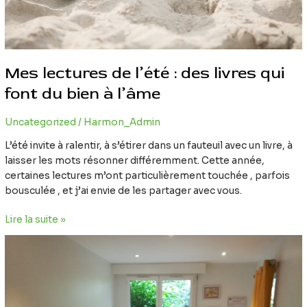
bien
à
l’âme
Mes lectures de l’été : des livres qui
font du bien à l’âme
Uncategorized
/
Harmon_Admin
L’été invite à ralentir, à s’étirer dans un fauteuil avec un livre, à
laisser les mots résonner différemment. Cette année,
certaines lectures m’ont particulièrement touchée , parfois
bousculée , et j’ai envie de les partager avec vous.
Lire la suite »
Commencer
une
thérapie
en
été