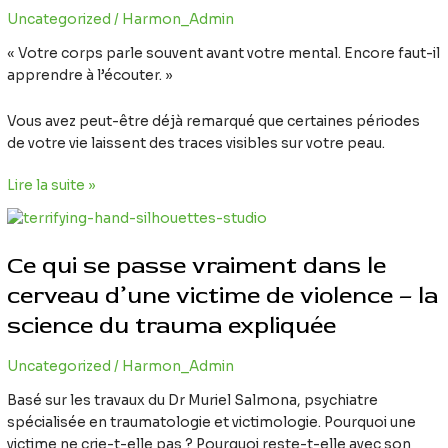
la
Uncategorized
/
Harmon_Admin
peau
:
« Votre corps parle souvent avant votre mental. Encore faut-il
ce
apprendre à l’écouter. »
que
votre
Vous avez peut-être déjà remarqué que certaines périodes
corps
de votre vie laissent des traces visibles sur votre peau.
essaie
peut-
Lire la suite »
être
Ce
de
qui
vous
Ce qui se passe vraiment dans le
se
dire
passe
cerveau d’une victime de violence – la
vraiment
science du trauma expliquée
dans
le
Uncategorized
/
Harmon_Admin
cerveau
d’une
Basé sur les travaux du Dr Muriel Salmona, psychiatre
victime
spécialisée en traumatologie et victimologie. Pourquoi une
de
victime ne crie-t-elle pas ? Pourquoi reste-t-elle avec son