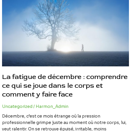
de
décembre
:
comprendre
ce
qui
se
joue
dans
le
corps
et
La fatigue de décembre : comprendre
comment
ce qui se joue dans le corps et
y
faire
comment y faire face
face
Uncategorized
/
Harmon_Admin
Décembre, c’est ce mois étrange où la pression
professionnelle grimpe juste au moment où notre corps, lui,
veut ralentir. On se retrouve épuisé, irritable, moins