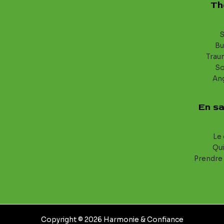
Th
S
Bu
Trau
S
An
En sa
Le 
Qui
Prendre
Copyright © 2026 Harmonie & Confiance