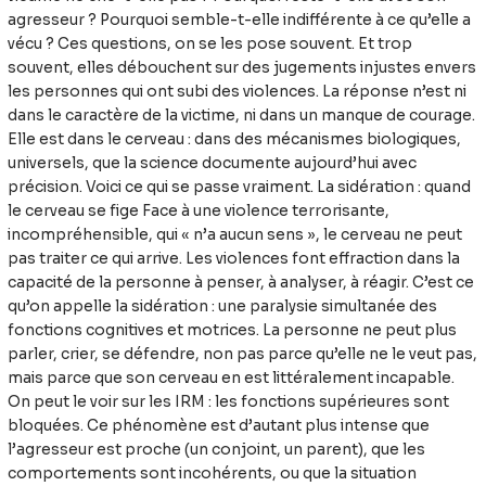
violence
agresseur ? Pourquoi semble-t-elle indifférente à ce qu’elle a
–
vécu ? Ces questions, on se les pose souvent. Et trop
la
souvent, elles débouchent sur des jugements injustes envers
science
les personnes qui ont subi des violences. La réponse n’est ni
du
dans le caractère de la victime, ni dans un manque de courage.
trauma
Elle est dans le cerveau : dans des mécanismes biologiques,
expliquée
universels, que la science documente aujourd’hui avec
précision. Voici ce qui se passe vraiment. La sidération : quand
le cerveau se fige Face à une violence terrorisante,
incompréhensible, qui « n’a aucun sens », le cerveau ne peut
pas traiter ce qui arrive. Les violences font effraction dans la
capacité de la personne à penser, à analyser, à réagir. C’est ce
qu’on appelle la sidération : une paralysie simultanée des
fonctions cognitives et motrices. La personne ne peut plus
parler, crier, se défendre, non pas parce qu’elle ne le veut pas,
mais parce que son cerveau en est littéralement incapable.
On peut le voir sur les IRM : les fonctions supérieures sont
bloquées. Ce phénomène est d’autant plus intense que
l’agresseur est proche (un conjoint, un parent), que les
comportements sont incohérents, ou que la situation