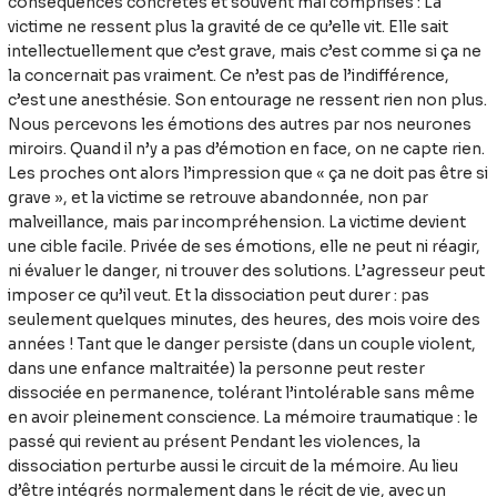
conséquences concrètes et souvent mal comprises : La
victime ne ressent plus la gravité de ce qu’elle vit. Elle sait
intellectuellement que c’est grave, mais c’est comme si ça ne
la concernait pas vraiment. Ce n’est pas de l’indifférence,
c’est une anesthésie. Son entourage ne ressent rien non plus.
Nous percevons les émotions des autres par nos neurones
miroirs. Quand il n’y a pas d’émotion en face, on ne capte rien.
Les proches ont alors l’impression que « ça ne doit pas être si
grave », et la victime se retrouve abandonnée, non par
malveillance, mais par incompréhension. La victime devient
une cible facile. Privée de ses émotions, elle ne peut ni réagir,
ni évaluer le danger, ni trouver des solutions. L’agresseur peut
imposer ce qu’il veut. Et la dissociation peut durer : pas
seulement quelques minutes, des heures, des mois voire des
années ! Tant que le danger persiste (dans un couple violent,
dans une enfance maltraitée) la personne peut rester
dissociée en permanence, tolérant l’intolérable sans même
en avoir pleinement conscience. La mémoire traumatique : le
passé qui revient au présent Pendant les violences, la
dissociation perturbe aussi le circuit de la mémoire. Au lieu
d’être intégrés normalement dans le récit de vie, avec un