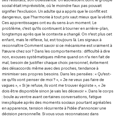
ses résultats, son obéissance. Un adolescent dont le groupe
social était imprévisible, où le moindre faux pas pouvait
signifier l’exclusion. Un adulte qui a appris que le conflit est
dangereux, que l’harmonie à tout prix vaut mieux que la vérité.
Ces apprentissages ont eu du sens à un moment. Le
problème, c’est qu’ils continuent à tourner en arrière-plan,
longtemps après que le contexte a changé. On n’est plus cet
enfant, mais le réflexe, lui, est toujours là. Les signaux à
reconnaître Comment savoir si ce mécanisme est vraiment à
l’œuvre chez soi ? Dans les comportements : difficulté à dire
non, excuses systématiques même quand on n’a rien fait de
mal, besoin de justifier chaque choix personnel, évitement
des désaccords même avec des proches, tendance à
minimiser ses propres besoins. Dans les pensées : « Qu’est-
ce qu’ils vont penser de moi ? », « Je ne veux pas faire de
vagues », « Si je refuse, ils vont me trouver égoïste », « Je
dois être disponible sinon je vais les décevoir ». Dans le corps
: boule au ventre avant certaines conversations, fatigue
inexpliquée après des moments sociaux pourtant agréables
en apparence, tension récurrente à l’idée d’annoncer une
décision personnelle. Si vous vous reconnaissez dans