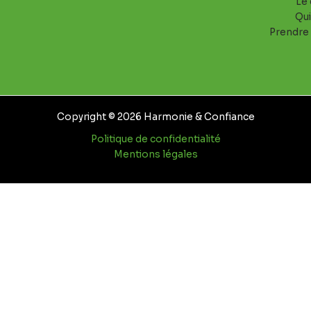
Le 
Qui
Prendre
Copyright © 2026 Harmonie & Confiance
Politique de confidentialité
Mentions légales