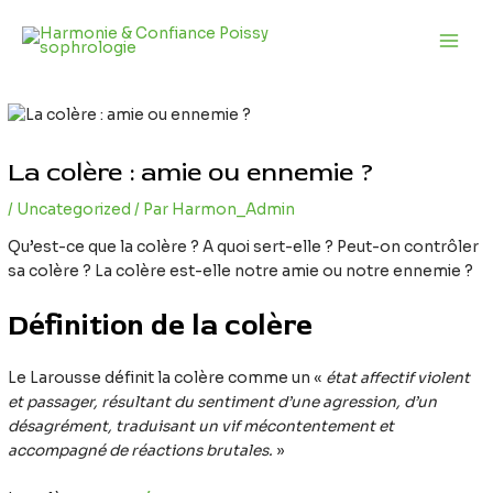
Aller
Navigation
Main
au
des
Men
contenu
articles
La colère : amie ou ennemie ?
/
Uncategorized
/ Par
Harmon_Admin
Qu’est-ce que la colère ? A quoi sert-elle ? Peut-on contrôler
sa colère ? La colère est-elle notre amie ou notre ennemie ?
Définition de la colère
Le Larousse définit la colère comme un «
état affectif violent
et passager, résultant du sentiment d’une agression, d’un
désagrément, traduisant un vif mécontentement et
accompagné de réactions brutales.
»