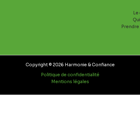
Le 
Qui
Prendre
Copyright © 2026 Harmonie & Confiance
Politique de confidentialité
Mentions légales