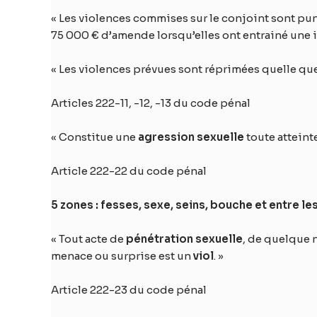
« Les violences commises sur le conjoint sont pu
75 000 € d’amende lorsqu’elles ont entrainé une in
« Les violences prévues sont réprimées quelle que 
Articles 222-11, -12, -13 du code pénal
« Constitue une
agression sexuelle
toute atteint
Article 222-22 du code pénal
5 zones : fesses, sexe, seins, bouche et entre le
« Tout acte de
pénétration sexuelle
, de quelque n
menace ou surprise est un
viol
. »
Article 222-23 du code pénal