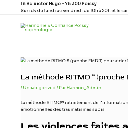
Aller
Navigation
18 Bd Victor Hugo - 78 300 Poissy
au
des
Sur rdv du lundi au vendredi de 10h à 20h et le sa
contenu
articles
La méthode RITMO ® (proche 
/
Uncategorized
/ Par
Harmon_Admin
La méthode RITMO® retraitement de l’information
émotionnelles des traumatismes subis.
Les violences faites