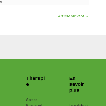
é.
Article suivant
→
Thérapi
En
e
savoir
plus
Stress
Burn-out
Le cabinet