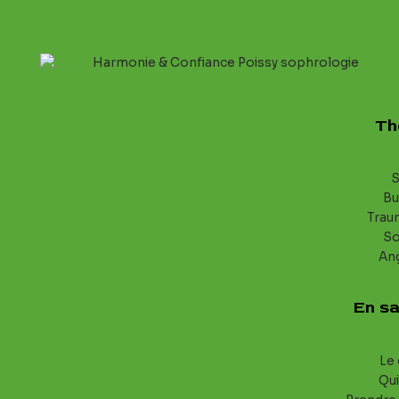
Th
S
Bu
Trau
S
An
En sa
Le 
Qui