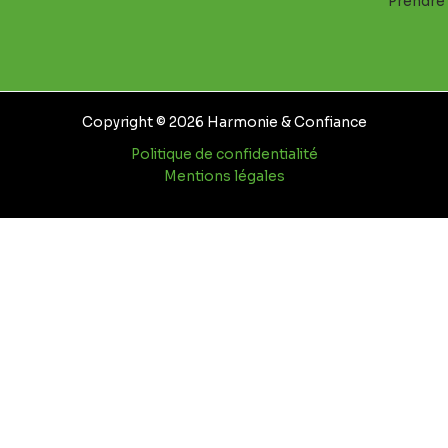
Prendre
Copyright © 2026 Harmonie & Confiance
Politique de confidentialité
Mentions légales