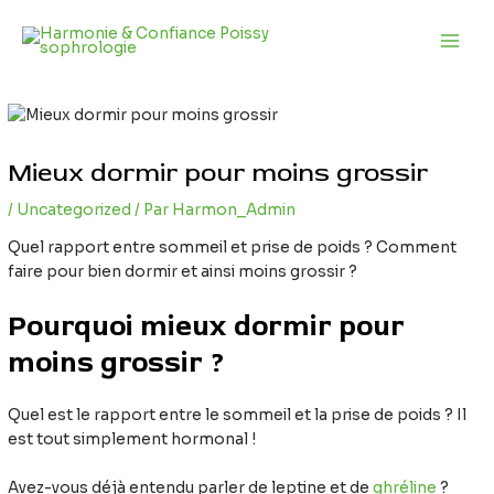
Aller
Navigation
Main
au
des
Men
contenu
articles
Mieux dormir pour moins grossir
/
Uncategorized
/ Par
Harmon_Admin
Quel rapport entre sommeil et prise de poids ? Comment
faire pour bien dormir et ainsi moins grossir ?
Pourquoi mieux dormir pour
moins grossir ?
Quel est le rapport entre le sommeil et la prise de poids ? Il
est tout simplement hormonal !
Avez-vous déjà entendu parler de leptine et de
ghréline
?