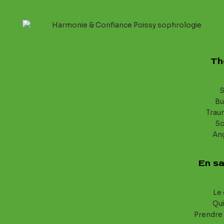
Th
S
Bu
Trau
S
An
En sa
Le 
Qui
Prendre