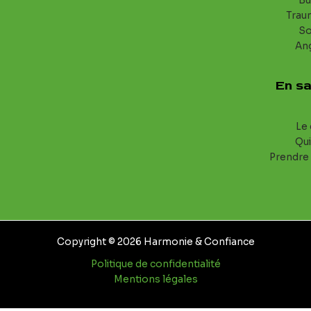
Bu
Trau
S
An
En sa
Le 
Qui
Prendre
Copyright © 2026 Harmonie & Confiance
Politique de confidentialité
Mentions légales