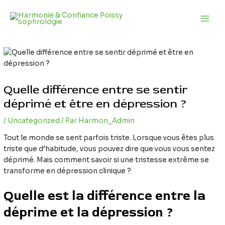
Aller
Navigation
Main
au
des
Men
contenu
articles
Quelle différence entre se sentir
déprimé et être en dépression ?
/
Uncategorized
/ Par
Harmon_Admin
Tout le monde se sent parfois triste. Lorsque vous êtes plus
triste que d’habitude, vous pouvez dire que vous vous sentez
déprimé. Mais comment savoir si une tristesse extrême se
transforme en dépression clinique ?
Quelle est la différence entre la
déprime et la dépression ?