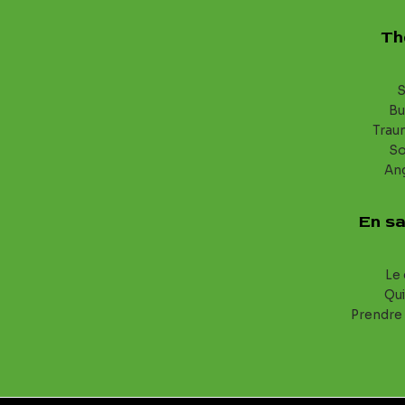
Th
S
Bu
Trau
S
An
En sa
Le 
Qui
Prendre