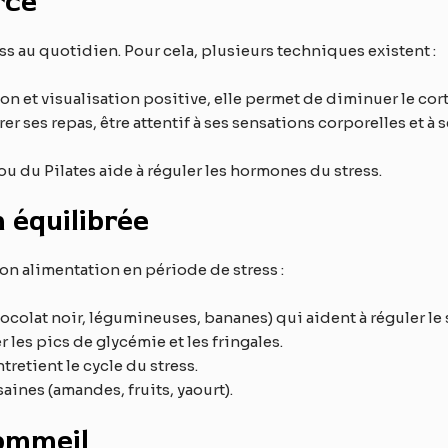
rce
ess au quotidien. Pour cela, plusieurs techniques existent :
ion et visualisation positive, elle permet de diminuer le cor
er ses repas, être attentif à ses sensations corporelles et à
 ou du Pilates aide à réguler les hormones du stress.
 équilibrée
on alimentation en période de stress :
ocolat noir, légumineuses, bananes) qui aident à réguler le 
r les pics de glycémie et les fringales.
tretient le cycle du stress.
saines (amandes, fruits, yaourt).
sommeil