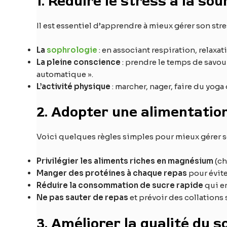
1. Réduire le stress à la sou
Il est essentiel d’apprendre à mieux gérer son str
La
sophrologie
: en associant respiration, relaxat
La pleine conscience
: prendre le temps de savour
automatique ».
L’activité physique
: marcher, nager, faire du yoga
2. Adopter une alimentation
Voici quelques règles simples pour mieux gérer s
Privilégier les aliments riches en magnésium
(ch
Manger des protéines à chaque repas
pour évite
Réduire la consommation de sucre rapide
qui en
Ne pas sauter de repas
et prévoir des collations 
3. Améliorer la qualité du 