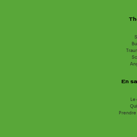
Th
S
Bu
Trau
S
An
En sa
Le 
Qui
Prendre