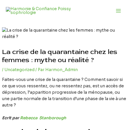
Aller
Navigation
Main
au
des
Men
contenu
articles
La crise de la quarantaine chez les
femmes : mythe ou réalité ?
/
Uncategorized
/ Par
Harmon_Admin
Faites-vous une crise de la quarantaine ? Comment savoir si
ce que vous ressentez, ou ne ressentez pas, est un accès de
dépression, l’apparition progressive de la ménopause, ou
une partie normale de la transition d’une phase de la vie à une
autre ?
Ecrit par
Rebecca Stanborough