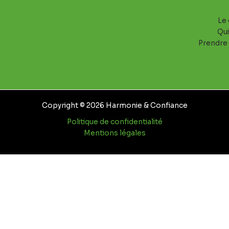
Le 
Qui
Prendre
Copyright © 2026 Harmonie & Confiance
Politique de confidentialité
Mentions légales