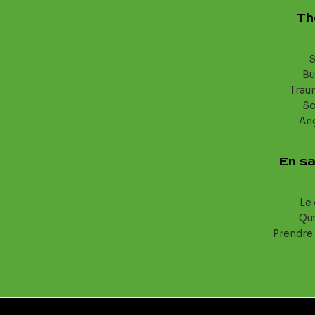
Th
S
Bu
Trau
S
An
En sa
Le 
Qui
Prendre