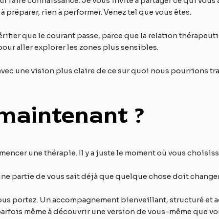
our faire connaissance. Je vous invite à partager ce qui vo
à préparer, rien à performer. Venez tel que vous êtes.
ifier que le courant passe, parce que la relation thérape
 pour aller explorer les zones plus sensibles.
avec une vision plus claire de ce sur quoi nous pourrions tra
 maintenant ?
mencer une thérapie. Il y a juste le moment où vous choisiss
’une partie de vous sait déjà que quelque chose doit changer
vous portez. Un accompagnement bienveillant, structuré et a
 parfois même à découvrir une version de vous-même que vo