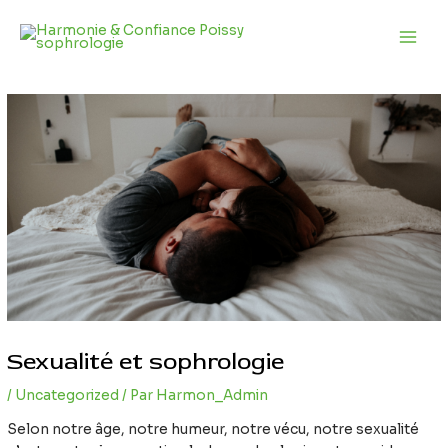
Aller
Navigation
Main
au
des
Men
contenu
articles
Sexualité et sophrologie
/
Uncategorized
/ Par
Harmon_Admin
Selon notre âge, notre humeur, notre vécu, notre sexualité