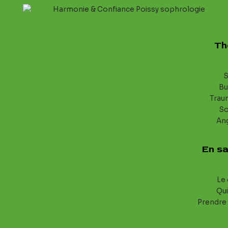
Th
S
Bu
Trau
S
An
En sa
Le 
Qui
Prendre