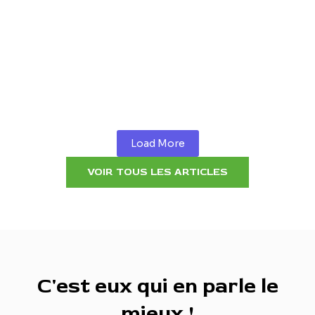
Comment savoir si je suis sous
emprise ?
mai 21, 2025
/
C’est une question qui ne se formule pas facilement.
Elle arrive souvent tard, entre deux sanglots, ou après
des années…
Lire la suite
Load More
VOIR TOUS LES ARTICLES
C'est eux qui en parle le
mieux !